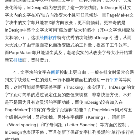
遇到想对某段文字块中的某些文字作一些特别强调，如大小、长短
变化等等，InDesign就为您提供了这一方便功能。InDesign可让文
字块内的文字在XY轴方向改变大小且可任意倾斜，而PageMaker文
字块中的文字却只能在X轴方向改变，更不能倾斜。更神奇的是
InDesign中整个文字块可用“缩放键”放大和缩小（其中文字也相应放
大和缩小），这项
绘图软件
特有优秀的功能被InDesign引进，从而
大大减少了由于版面变化而改变版式的工作量，提高了工作效率。
而PageMaker却只能望尘莫及，老老实实的从改变字号大小开始重
新安
排版
面，费时费力。
4．文字块的文字在
间距
控制上更自由，一般在排文时常常会遇
到文字块最后一栏的最后一行不能与前面栏的最后一行
平齐
等等问
题，这时可能就需要调整字距（Tracking）来实现了。InDesign的文
字字距可简单的通过设定任意的数值来调整，非常快捷方便。不知
是不是因为具有这灵活的字距功能，而使InDesign没有加入在
PageMaker中特有的“专业字距编辑”功能？而PageMaker则只有五
个级别来控制，显得笨拙。另外在字偶距（Kerning）、词间距
（Word spacing）和字母间距（Letter Spacing）等方面的控制，
InDesign也表现不俗，而且创新了保证文字排列美观的“单行/多行构
成”功能。