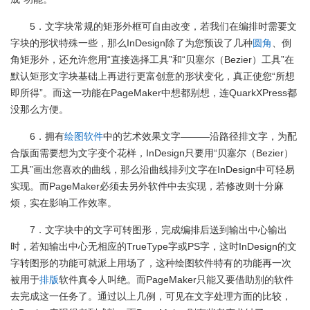
5．文字块常规的矩形外框可自由改变，若我们在编排时需要文
字块的形状特殊一些，那么InDesign除了为您预设了几种
圆角
、倒
角矩形外，还允许您用“直接选择工具”和“贝塞尔（Bezier）工具”在
默认矩形文字块基础上再进行更富创意的形状变化，真正使您“所想
即所得”。而这一功能在PageMaker中想都别想，连QuarkXPress都
没那么方便。
6．拥有
绘图软件
中的艺术效果文字———沿路径排文字，为配
合版面需要想为文字变个花样，InDesign只要用“贝塞尔（Bezier）
工具”画出您喜欢的曲线，那么沿曲线排列文字在InDesign中可轻易
实现。而PageMaker必须去另外软件中去实现，若修改则十分麻
烦，实在影响工作效率。
7．文字块中的文字可转图形，完成编排后送到输出中心输出
时，若知输出中心无相应的TrueType字或PS字，这时InDesign的文
字转图形的功能可就派上用场了，这种绘图软件特有的功能再一次
被用于
排版
软件真令人叫绝。而PageMaker只能又要借助别的软件
去完成这一任务了。通过以上几例，可见在文字处理方面的比较，