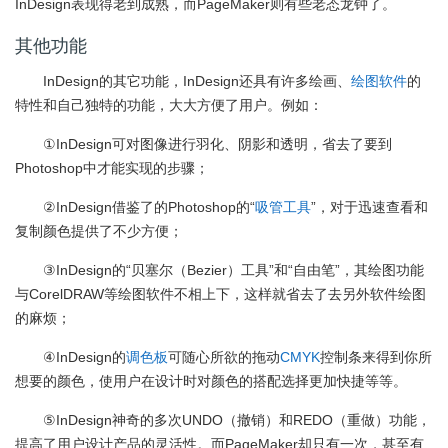
InDesign表现得老到成熟，而PageMaker则有些老态龙钟了。
其他功能
InDesign的其它功能，InDesign还具有许多绘画、
绘图软件
的
特性和自己独特的功能，大大方便了用户。例如：
①InDesign可对图像进行羽化、阴影和透明，省去了要到
Photoshop中才能实现的步骤；
②InDesign借鉴了的Photoshop的“
吸管工具
”，对于迅速查看和
复制颜色提供了不少方便；
③InDesign的“贝塞尔（Bezier）工具”和“自由笔”，其绘图功能
与CorelDRAW等绘图软件不相上下，这样就省去了去另外软件绘图
的麻烦；
④InDesign的
调色板
可随心所欲的拖动
CMYK
控制条来得到你所
想要的颜色，使用户在设计时对颜色的搭配选择更加快捷等等。
⑤InDesign神奇的多次UNDO（撤销）和REDO（重做）功能，
提高了用户设计产品的灵活性。而PageMaker却只有一次，甚至有