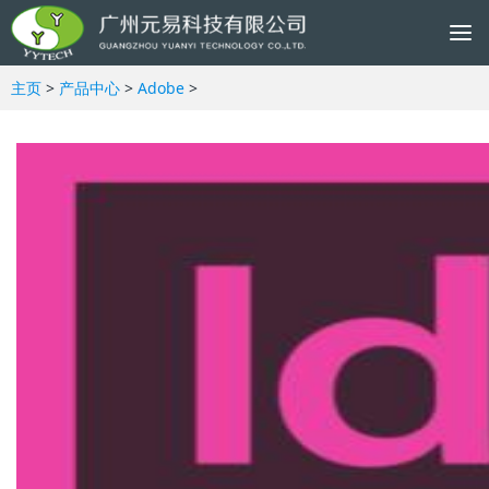
To
na
主页
>
产品中心
>
Adobe
>