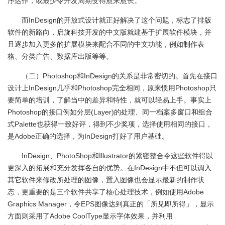
序运作，或最少令开发周期变得愈来愈长。
而InDesign的开放式设计就正好解决了这个问题，标志了排版
软件的新路向，启旋科技开发的中文版就建基于扩展软件模块，并
且逐步加入更多的扩展模块来配合不同的中文功能，例如制作表
格、分类广告、数据库出版等等。
（二）Photoshop和InDesign的关系是非常密切的。首先在接口
设计上InDesign几乎和Photoshop完全相同，原来惯用Photoshop只
要简单的培训，了解当中的差异和特性，就可以轻易上手。事实上
Photoshop的接口例如分层(Layer)的处理、同一档案多窗口和组合
式Palette也获得一致好评，得到不少奖项，选择使用相同的接口，
是Adobe正确的选择，为InDesign打好了用户基础。
InDesign、PhotoShop和Illustrator的紧密整合令这些软件得以
更深入的拓展和充分发挥各自的优势。在InDesign中不但可以调入
其它软件来修改所处理的图像，置入图像也会显示最新的制作状
态，更重要的是三个软件共享了核心处理技术，例如使用Adobe
Graphics Manager，令EPS图像达到真正的「所见即所得」，显示
方面则采用了Adobe CoolType显示字体效果，并利用