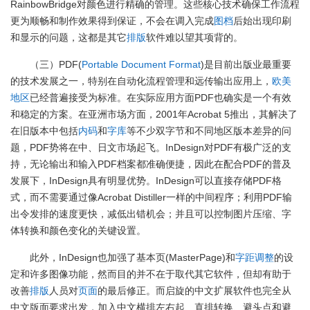
RainbowBridge对颜色进行精确的管理。这些核心技术确保工作流程
更为顺畅和制作效果得到保证，不会在调入完成
图档
后始出现印刷
和显示的问题，这都是其它
排版
软件难以望其项背的。
（三）PDF(
Portable Document Format
)是目前出版业最重要
的技术发展之一，特别在自动化流程管理和远传输出应用上，
欧美
地区
已经普遍接受为标准。在实际应用方面PDF也确实是一个有效
和稳定的方案。在亚洲市场方面，2001年Acrobat 5推出，其解决了
在旧版本中包括
内码
和
字库
等不少双字节和不同地区版本差异的问
题，PDF势将在中、日文市场起飞。InDesign对PDF有极广泛的支
持，无论输出和输入PDF档案都准确便捷，因此在配合PDF的普及
发展下，InDesign具有明显优势。InDesign可以直接存储PDF格
式，而不需要通过像Acrobat Distiller一样的中间程序；利用PDF输
出令发排的速度更快，减低出错机会；并且可以控制图片压缩、字
体转换和颜色变化的关键设置。
此外，InDesign也加强了基本页(MasterPage)和
字距调整
的设
定和许多图像功能，然而目的并不在于取代其它软件，但却有助于
改善
排版
人员对
页面
的最后修正。而启旋的中文扩展软件也完全从
中文版面要求出发，加入中文横排左右起、直排转换、避头点和避