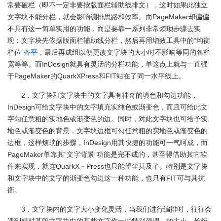
常要破栏（即不一定非要按版面栏辅助线排文），这时如果此独立
文字块不能分栏，就会影响编排思路和效率。而PageMaker却偏偏
不具有这一简单实用的功能，而是要靠一系列非常烦琐步骤去实
现：文字块先依据版面栏辅助线分栏，然后再用增效工具中的“均衡
栏位”
齐平
，最后再成组以便更改文字块的大小时不影响等同的各栏
宽等等。而InDesign就具有灵活的分栏功能，单这点上就与一直强
于PageMaker的QuarkXPress和FIT站在了同一水平线上。
2．文字块和文字块中的文字具有神奇的填色和勾边功能，
InDesign可给文字块中的文字填充实纯色或渐变色，而且可给此文
字勾任意粗的实地色或渐变色的边。同时，对此文字块也可给予实
地色或渐变色的背景，文字块边框可勾任意粗的实地色或渐变色的
边框，这样烦琐的步骤，InDesign用其快捷的功能可一气呵成，而
PageMaker单靠其“文字背景”功能是完不成的，甚至得借助其它软
件来实现，就连QuarkX－Press也只能望尘莫及了。特别是文字块
和文字块中的文字的渐变色勾边这一种功能，也只有FIT可与其抗
衡。
3．文字块内的文字大小变化灵活，当我们进行编排时，往往会