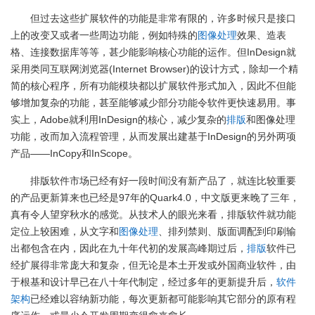
但过去这些扩展软件的功能是非常有限的，许多时候只是接口
上的改变又或者一些周边功能，例如特殊的
图像处理
效果、造表
格、连接数据库等等，甚少能影响核心功能的运作。但InDesign就
采用类同互联网浏览器(Internet Browser)的设计方式，除却一个精
简的核心程序，所有功能模块都以扩展软件形式加入，因此不但能
够增加复杂的功能，甚至能够减少部分功能令软件更快速易用。事
实上，Adobe就利用InDesign的核心，减少复杂的
排版
和图像处理
功能，改而加入流程管理，从而发展出建基于InDesign的另外两项
产品——InCopy和InScope。
排版软件市场已经有好一段时间没有新产品了，就连比较重要
的产品更新算来也已经是97年的Quark4.0，中文版更来晚了三年，
真有令人望穿秋水的感觉。从技术人的眼光来看，排版软件就功能
定位上较困难，从文字和
图像处理
、排列禁则、版面调配到印刷输
出都包含在内，因此在九十年代初的发展高峰期过后，
排版
软件已
经扩展得非常庞大和复杂，但无论是本土开发或外国商业软件，由
于根基和设计早已在八十年代制定，经过多年的更新提升后，
软件
架构
已经难以容纳新功能，每次更新都可能影响其它部分的原有程