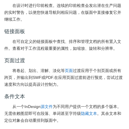
在设计时进行印前检查。连续的印前检查会发出潜在生产问题
的实时警告，以便您快速导航到相应问题，在版面中直接修复它并
继续工作。
链接面板
在可自定义的链接面板中查找、排序和管理文档的所有置入文
件。查看对于工作流程最重要的属性，如缩放、旋转和分辨率。
页面过渡
将卷起、划出、溶解、淡化等
页面
过渡应用于个别页面或所有
跨页，并输出到SWF或PDF.在应用页面过渡前进行预览，尝试过渡
速度和方向以提高设计控制力。
条件文本
从一个InDesign
源文件
为不同用户提供一个文档的多个版本。
无需依赖图层即可在段落、单词甚至字符级
隐藏文本
。其余文本和
定位对象会自动重排到版面中。