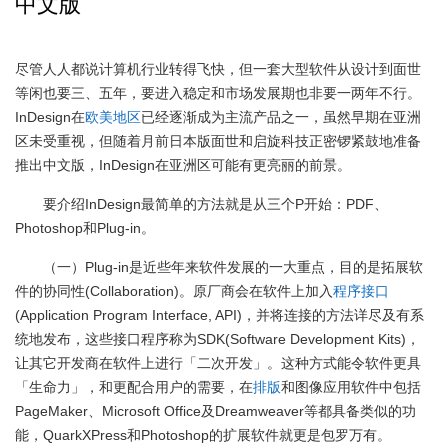
中文版
尽管人人都说计算机行业转得飞快，但一套大型软件从设计到面世
等闲也要三、五年，要进入稳定和市场发展期也非要一两年不行。
InDesign在
欧美地区
已经逐渐成为主流产品之一，虽然早期在亚洲
区未受重视，但随着月前日本版面世和启旋科技正密锣紧鼓地准备
推出中文版，InDesign在亚洲区可能有更亮丽的前景。
要介绍InDesign最简单的方法就是从三个P开始：PDF、
Photoshop和Plug-in。
（一）Plug-in是近些年来软件发展的一大重点，目的是拓展软
件的协同性(Collaboration)。原厂商会在软件上加入
程序接口
(Application Program Interface, API)，并将连接的方法详尽及有系
统地发布，这些接口程序称为SDK(Software Development Kits)，
让其它开发商在软件上进行「二次开发」。这种方式能令软件更具
「生命力」，和更配合用户的需要，在
排版
和图像应用软件中包括
PageMaker、Microsoft Office及Dreamweaver等都具备类似的功
能，QuarkXPress和Photoshop的扩展软件就更是包罗万有。