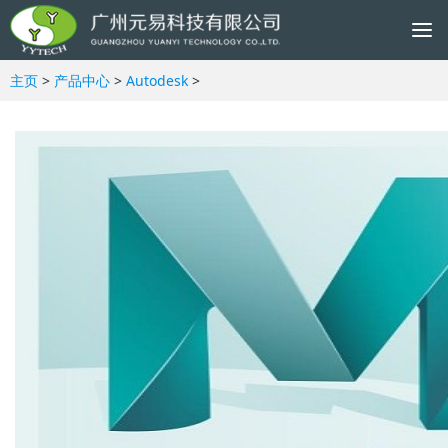
To
na
主页
>
产品中心
>
Autodesk
>